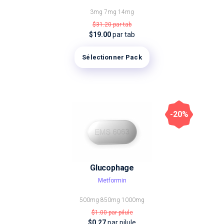
3mg
7mg
14mg
$31.20
par tab
$19.00
par tab
Sélectionner Pack
-20%
Glucophage
Metformin
500mg
850mg
1000mg
$1.00
par pilule
$0.27
par pilule