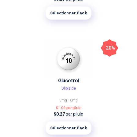
Sélectionner Pack
-20%
Glucotrol
Glipizide
5mg
10mg
$1.00
par pilule
$0.27
par pilule
Sélectionner Pack