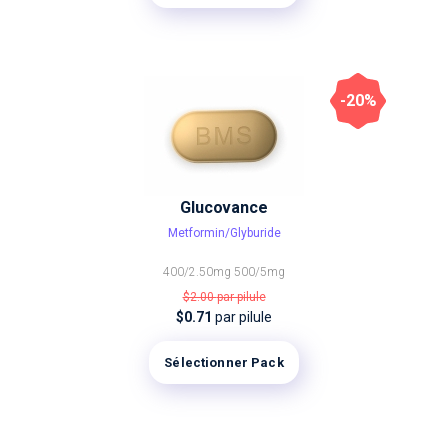
-20%
Glucovance
Metformin/Glyburide
400/2.50mg
500/5mg
$2.00
par pilule
$0.71
par pilule
Sélectionner Pack