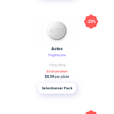
-20%
Actos
Pioglitazone
15mg
30mg
$2.00
par pilule
$0.39
par pilule
Sélectionner Pack