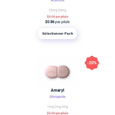
Acarbose
25mg
50mg
$3.00
par pilule
$0.86
par pilule
Sélectionner Pack
-20%
Amaryl
Glimepiride
1mg
2mg
4mg
$3.00
par pilule