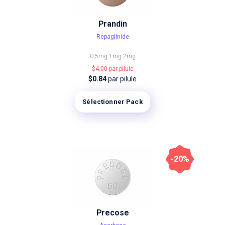
Prandin
Repaglinide
0,5mg
1mg
2mg
$4.00
par pilule
$0.84
par pilule
Sélectionner Pack
-20%
Precose