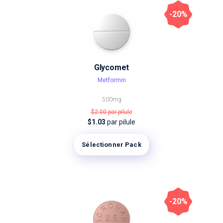
-20%
Glycomet
Metformin
500mg
$2.00
par pilule
$1.03
par pilule
Sélectionner Pack
-20%