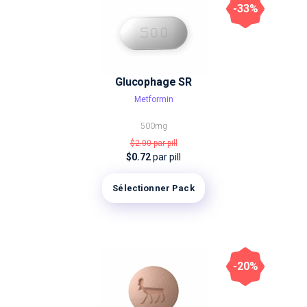
-33%
Glucophage SR
Metformin
500mg
$2.00
par pill
$0.72
par pill
Sélectionner Pack
-20%